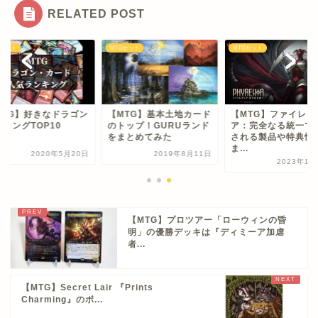
RELATED POST
Gセット
MTGセット
MTGセット
MTG】好きなドラゴン
【MTG】基本土地カード
【MTG】ファイレク
キングTOP10
のトップ！GURUランド
ア：完全なる統一で
をまとめてみた
される製品や特典情
ま...
2020年5月20日
2019年8月11日
2023年1月
【MTG】プロツアー「ローウィンの昏
明」の優勝デッキは『ディミーア加虐
者...
【MTG】Secret Lair 『Prints
Charming』のボ...