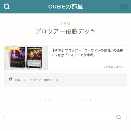
CUBEの部屋
― TAG ―
プロツアー優勝デッキ
MTG情報
【MTG】プロツアー「ローウィンの昏明」の優勝
デッキは『ディミーア加虐者』
2026年2月2日
HOME
プロツアー優勝デッキ