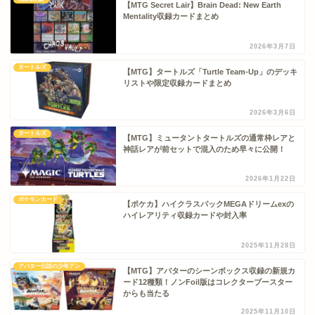
【MTG Secret Lair】Brain Dead: New Earth
Mentality収録カードまとめ
2026年3月7日
タートルズ
【MTG】タートルズ「Turtle Team-Up」のデッキ
リストや限定収録カードまとめ
2026年3月6日
タートルズ
【MTG】ミュータントタートルズの通常枠レアと
神話レアが前セットで混入のため早々に公開！
2026年1月22日
ポケモンカード
【ポケカ】ハイクラスパックMEGAドリームexの
ハイレアリティ収録カードや封入率
2025年11月28日
アバター伝説の少年アン
【MTG】アバターのシーンボックス収録の新規カ
ード12種類！ノンFoil版はコレクターブースター
からも当たる
2025年11月10日