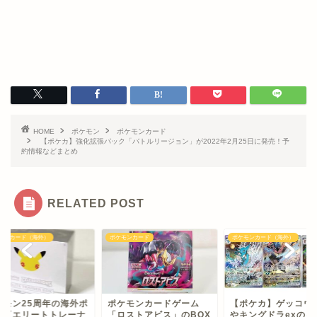
HOME
ポケモン
ポケモンカード
【ポケカ】強化拡張パック「バトルリージョン」が2022年2月25日に発売！予
約情報などまとめ
RELATED POST
モンカード（海外）
ポケモンカード
ポケモンカード（海外）
ケモン25周年の海外ポ
ポケモンカードゲーム
【ポケカ】ゲッコウガ
カ『エリートトレーナ
「ロストアビス」のBOX
やキングドラexのイ