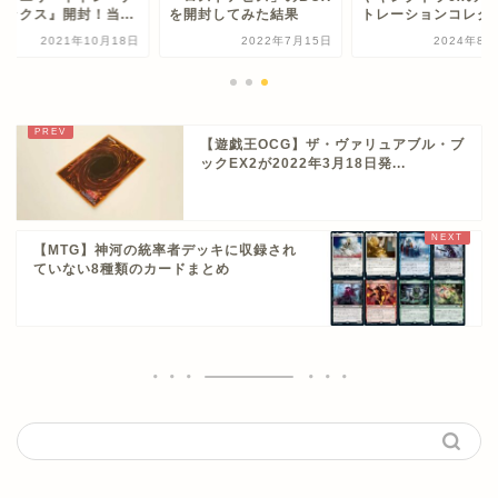
ボックス』開封！当...
を開封してみた結果
トレーションコレク..
2021年10月18日
2022年7月15日
2024年8月
【遊戯王OCG】ザ・ヴァリュアブル・ブ
ックEX2が2022年3月18日発...
【MTG】神河の統率者デッキに収録され
ていない8種類のカードまとめ