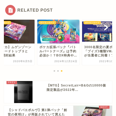
RELATED POST
モンカード
ポケモンカード
ポケモンカード
ポケカ】ムゲンゾーン
ポケカ拡張パック『バト
3000名限定の夏ポ
額カードトップ３と
ルパートナーズ』は予約
「ブイズ3種類VMA
OX開封結果
必須か！？BOX特典や...
が当選者に到着！フ..
2020年6月5日
2024年12月24日
2021年10月
【MTG】SecretLair×B&Gの10000個
限定製品が2022年...
【シャドバエボルヴ】第1弾パック「創
世の夜明け」が再販されていて買えた