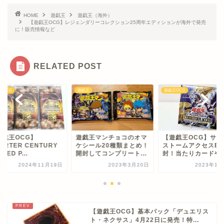
HOME
遊戯王
遊戯王（海外）
【遊戯王OCG】レジェンダリーコレクション25周年エディションが海外で発売
に！販売情報など
RELATED POST
王OCG
遊戯王
遊戯王OCG
遊戯王OCG】
遊戯王マンチョコのオマ
【遊戯王OCG】サイ
ARTER CENTURY
ケシール20種類まとめ！
ストームアクセスBO
ITED P...
開封してコンプリート...
封！当たりカードや..
2024年11月19日
2023年3月20日
2023年1月
【遊戯王OCG】基本パック「デュエリス
ト・ネクサス」4月22日に発売！特...