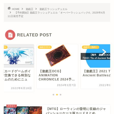
HOME
遊戯王
遊戯王ラッシュデュエル
【予約開始】遊戯王ラッシュデュエル「オーバーラッシュパック4」2026年4月
11日発売予定
RELATED POST
王OCG
遊戯王OCG
遊戯王（海外）
戯王カードゲームポイ
【遊戯王OCG】
【遊戯王】2021 Tin 
トで交換できる特別な
ANIMATION
Ancient Battlesが..
イテムのためにニュ
CHRONICLE 2024予...
.
2024年3月7日
2021年9月
2022年8月18日
【MTG】ローウィンの昏明に収録のジャ
パンショーケース版カードまとめ