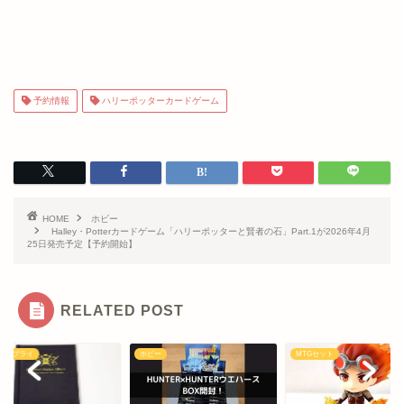
予約情報
ハリーポッターカードゲーム
HOME
ホビー
Halley・Potterカードゲーム「ハリーポッターと賢者の石」Part.1が2026年4月
25日発売予定【予約開始】
RELATED POST
ドサプライ
ホビー
MTGセット