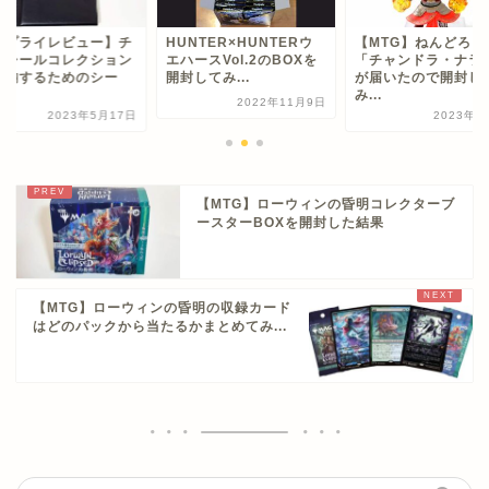
サプライレビュー】チ
HUNTER×HUNTERウ
【MTG】ねんどろい
コシールコレクション
エハースVol.2のBOXを
「チャンドラ・ナラ
収納するためのシー
開封してみ...
が届いたので開封し
.
み...
2022年11月9日
2023年5月17日
2023年3
【MTG】ローウィンの昏明コレクターブ
ースターBOXを開封した結果
【MTG】ローウィンの昏明の収録カード
はどのパックから当たるかまとめてみ...