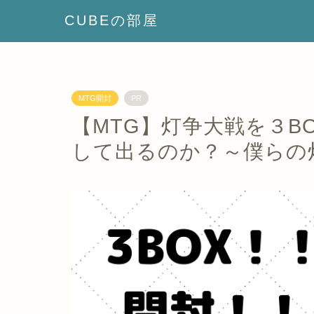
CUBEの部屋
MTG開封
PR
【MTG】灯争大戦を３B
して出るのか？～僕らの灯