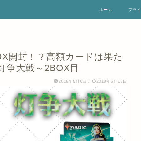
ホーム
プラ
OX開封！？高額カードは果た
争大戦～2BOX目
2019年5月6日
/
2019年5月15日