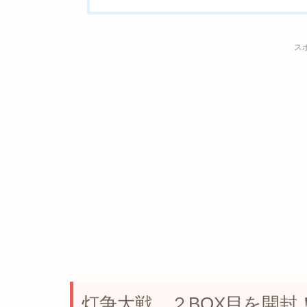
ス
灯争大戦、２BOX目を開封