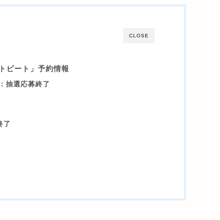
CLOSE
トビート」予約情報
：抽選応募終了
終了