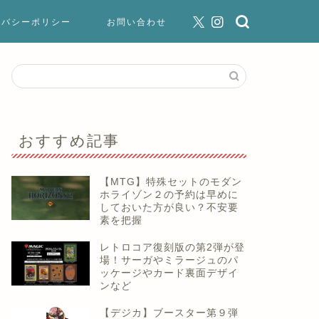
イバシーポリシー
お問い合わせ
おすすめ記事
【MTG】特殊セットのモダン
ホライゾン２の予約は早めに
しておいた方が良い？不安要
素を把握
レトロコア復刻版の第2弾が登
場！サーガやミラージュのパ
ッケージやカード裏面デザイ
ンなど
【デジカ】ブースター第９弾