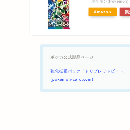
ポケモン(Pokemon)
Amazon
楽
ポケカ公式製品ページ
強化拡張パック「トリプレットビート」 
(pokemon-card.com)