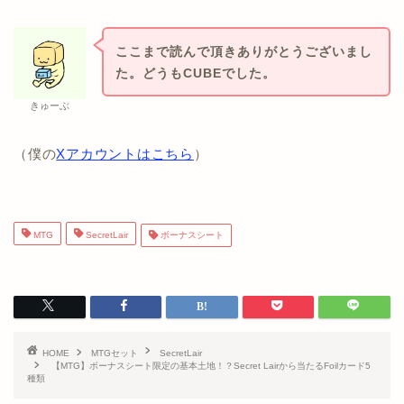
ここまで読んで頂きありがとうございまし
た。どうもCUBEでした。
きゅーぶ
（僕の
Xアカウントはこちら
）
MTG
SecretLair
ボーナスシート
HOME
MTGセット
SecretLair
【MTG】ボーナスシート限定の基本土地！？Secret Lairから当たるFoilカード5
種類