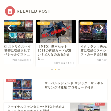
RELATED POST
リクスヘイヴンの秘密
MTGセット
MTGセット
MTG】ストリクスヘイ
【MTG】基本セット
イクサラン：失われ
ンの秘密に収録されて
2021の再録カードが凄
窟に収録のスペシャ
るスペシャルゲスト...
い！どんなのあるかま
ストカード全18種類の
と...
2026年4月3日
2023年11
2020年6月16日
マーベルレジェンド マジック：ザ・ギャ
ザリング 4種類 プロモカード付き...
ファイナルファンタジー×MTGを始めよ