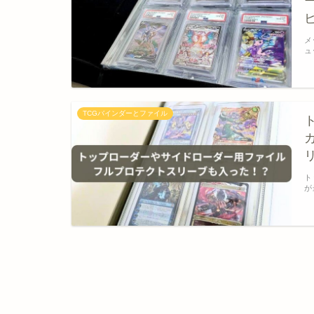
メ
ュ
TCGバインダーとファイル
ト
が