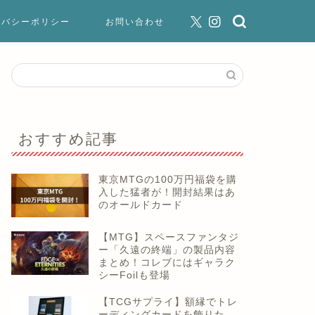
イバシーポリシー
お問い合わせ
おすすめ記事
東京MTGの100万円福袋を購
入した猛者が！開封結果はあ
のオールドカード
【MTG】スペースファンタジ
ー「久遠の終端」の製品内容
まとめ！コレブにはギャラク
シーFoilも登場
【TCGサプライ】額縁でトレ
ーディングカードを飾りた