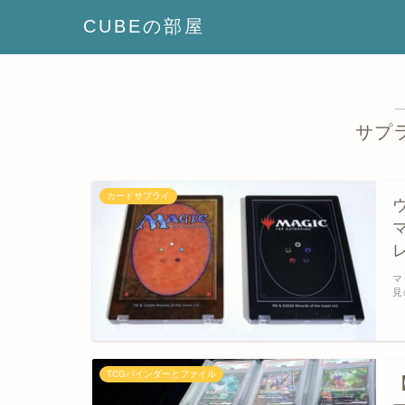
CUBEの部屋
サプ
カードサプライ
ウ
マ
見
TCGバインダーとファイル