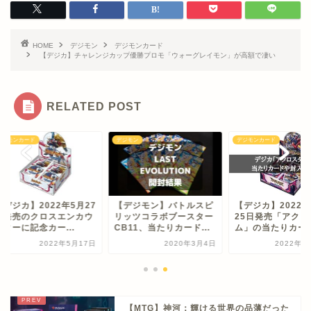
HOME
デジモン
デジモンカード
【デジカ】チャレンジカップ優勝プロモ「ウォーグレイモン」が高額で凄い
RELATED POST
モンカード
デジモン
デジモンカード
ジカ】2022年5月27
【デジモン】バトルスピ
【デジカ】2022年1
発売のクロスエンカウ
リッツコラボブースター
25日発売「アクロス
ーに記念カー...
CB11、当たりカード...
ム」の当たりカー...
2022年5月17日
2020年3月4日
2022年11月
【MTG】神河：輝ける世界の品薄だった