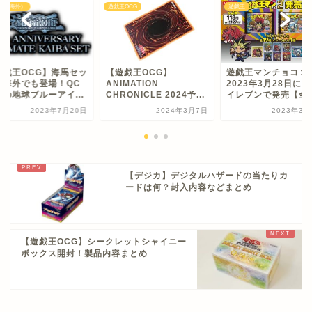
王（海外）
遊戯王OCG
遊戯王
遊戯王OCG】海馬セッ
【遊戯王OCG】
遊戯王マンチョコ２
が海外でも登場！QC
ANIMATION
2023年3月28日に
アの地球ブルーアイ...
CHRONICLE 2024予...
イレブンで発売【全..
2023年7月20日
2024年3月7日
2023年3月
【デジカ】デジタルハザードの当たりカ
ードは何？封入内容などまとめ
【遊戯王OCG】シークレットシャイニー
ボックス開封！製品内容まとめ