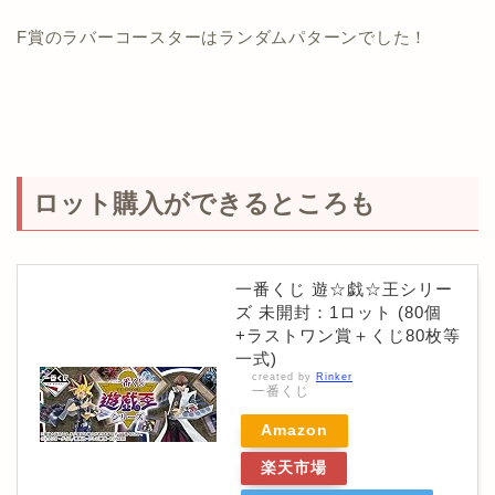
F賞のラバーコースターはランダムパターンでした！
ロット購入ができるところも
一番くじ 遊☆戯☆王シリー
ズ 未開封：1ロット (80個
+ラストワン賞＋くじ80枚等
一式)
created by
Rinker
一番くじ
Amazon
楽天市場