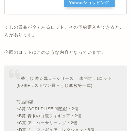
Yahooショッピング
くじの景品が全てあるロット。その予約購入もできるとこ
ろがあります。
今回のロットはこのような内容となっています。
一番くじ 遊☆戯☆王シリーズ 未開封：1ロット
(80個+ラストワン賞＋くじ80枚等一式)
商品内容
○A賞 WORLDLISE 闇遊戯：2個
○B賞 青眼の白龍フィギュア：2個
○C賞 アニバーサリーマグ：2個
○D賞 ミニフィギュアコレクション：8個