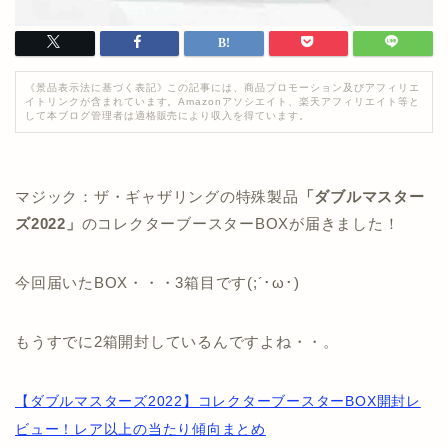
《景品表示法に基づく表記》この記事には、商品プロモーション及びアフィリエ
イトリンクが含まれています。Amazonアソシエイト、楽天アフィリエイト等と
して本ブログ管理者は適格販売により収入を得ています。
マジック：ザ・ギャザリングの特殊製品
「ダブルマスター
ズ2022」
のコレクターブースターBOXが届きました！
今回届いたBOX・・・3箱目です(;´･ω･)
もうすでに2箱開封しているんですよね・・。
【ダブルマスターズ2022】コレクターブースターBOX開封レ
ビュー！レア以上の当たり傾向まとめ