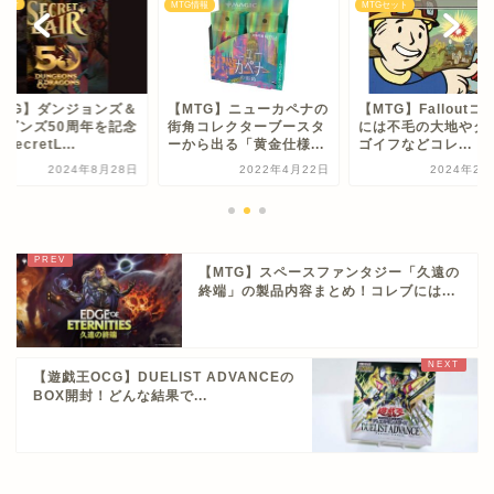
tLair
MTG情報
MTGセット
MTG】ダンジョンズ＆
【MTG】ニューカペナの
【MTG】Falloutコ
ラゴンズ50周年を記念
街角コレクターブースタ
には不毛の大地やタ
SecretL...
ーから出る「黄金仕様...
ゴイフなどコレ...
2024年8月28日
2022年4月22日
2024年2月
【MTG】スペースファンタジー「久遠の
終端」の製品内容まとめ！コレブには...
【遊戯王OCG】DUELIST ADVANCEの
BOX開封！どんな結果で...