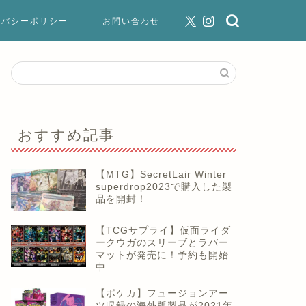
イバシーポリシー
お問い合わせ
おすすめ記事
【MTG】SecretLair Winter
superdrop2023で購入した製
品を開封！
【TCGサプライ】仮面ライダ
ークウガのスリーブとラバー
マットが発売に！予約も開始
中
【ポケカ】フュージョンアー
ツ収録の海外版製品が2021年