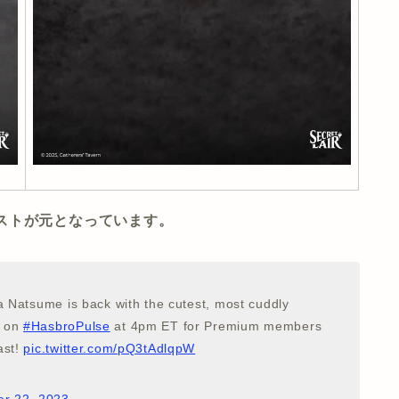
場したイラストが元となっています。
ta Natsume is back with the cutest, most cuddly
e on
#HasbroPulse
at 4pm ET for Premium members
ast!
pic.twitter.com/pQ3tAdlqpW
r 22, 2023