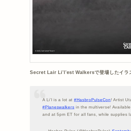
Secret Lair Li’l’est Walkersで登
A Li’l is a lot at
#HasbroPulseCon
! Artist U
#Planeswalkers
in the multiverse! Availabl
and at 5pm ET for all fans, while supplies l
— Hasbro Pulse (@HasbroPulse)
Septembe