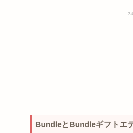
ス
BundleとBundleギフト