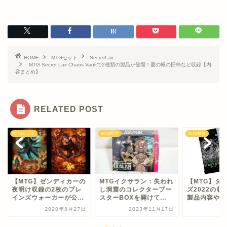
HOME
MTGセット
SecretLair
MTG Secret Lair Chaos Vaultで2種類の製品が登場！夏の帳の旧枠など収録【内
容まとめ】
RELATED POST
Gセット
MTG開封
MTG情報
MTG】ゼンディカーの
MTGイクサラン：失われ
【MTG】ダブルマス
明け収録の2枚のプレ
し洞窟のコレクターブー
ズ2022の収録カー
ンズウォーカーが公...
スターBOXを開けて...
製品内容や販売情報..
2020年8月27日
2023年11月17日
2022年6月