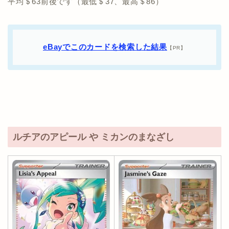
平均＄63前後です（最低＄37、最高＄86）
eBayでこのカードを検索した結果
【PR】
ルチアのアピール や ミカンのまなざし