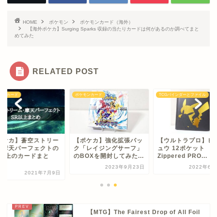
HOME
ポケモン
ポケモンカード（海外）
【海外ポケカ】Surging Sparks 収録の当たりカードは何があるのか調べてまと
めてみた
RELATED POST
モンカード
ポケモンカード
TCGバインダーとファイル
ポケカ】蒼空ストリー
【ポケカ】強化拡張パッ
【ウルトラプロ】ピ
・摩天パーフェクトの
ク「レイジングサーフ」
ュウ 12ポケット
R以上のカードまと
のBOXを開封してみた...
Zippered PRO...
.
2023年9月23日
2022年6月
2021年7月9日
【MTG】The Fairest Drop of All Foil