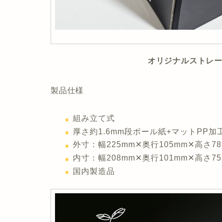
オリジナルストレージボッ
製品仕様
組み立て式
厚さ約1.6mm段ボール紙+マットPP加
外寸：幅225mm✕奥行105mm✕高さ78
内寸：幅208mm✕奥行101mm✕高さ75
国内製造品