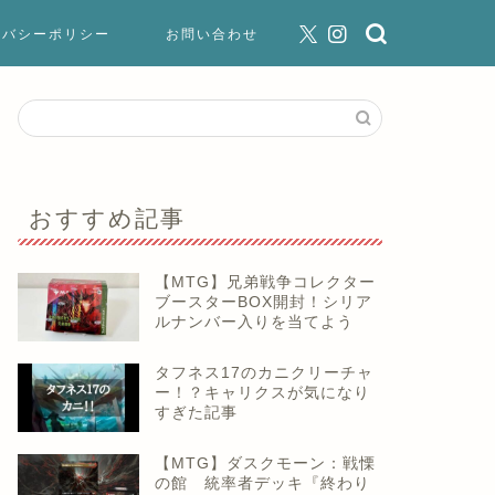
イバシーポリシー
お問い合わせ
おすすめ記事
【MTG】兄弟戦争コレクター
ブースターBOX開封！シリア
ルナンバー入りを当てよう
タフネス17のカニクリーチャ
ー！？キャリクスが気になり
すぎた記事
【MTG】ダスクモーン：戦慄
の館 統率者デッキ『終わり