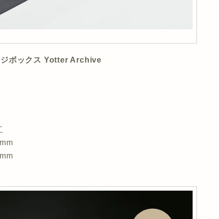
クス Yotter Archive
工
mm
mm