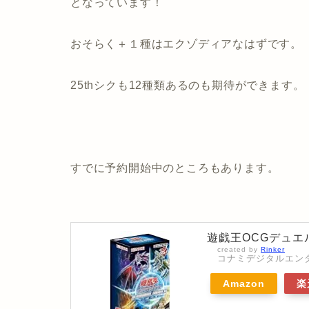
となっています！
おそらく＋１種はエクゾディアなはずです。
25thシクも12種類あるのも期待ができます。
すでに予約開始中のところもあります。
遊戯王OCGデュエル
created by
Rinker
コナミデジタルエンタテインメ
Amazon
楽