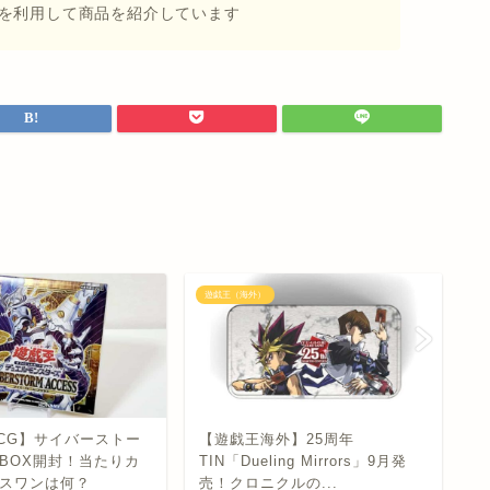
を利用して商品を紹介しています
遊戯王（海外）
遊
CG】サイバーストー
【遊戯王海外】25周年
【
BOX開封！当たりカ
TIN「Dueling Mirrors」9月発
ム
スワンは何？
売！クロニクルの...
に