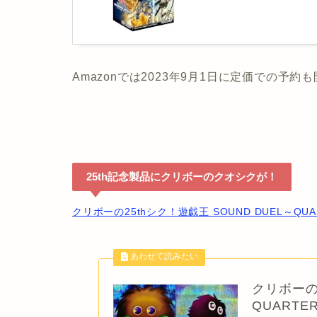
Amazonでは2023年9月1日に定価での予約
25th記念製品にクリボーのクオシクが！
クリボーの25thシク！遊戯王 SOUND DUEL～QUAR
クリボーの2
QUARTE