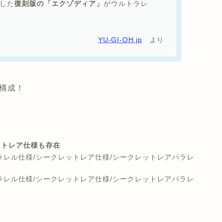
念した
復刻版の「エクゾディア」
がウルトラレ
YU-GI-OH.jp
より
で構成！
ットレア仕様も存在
ラレル仕様/シークレットレア仕様/シークレットレアパラレ
ラレル仕様/シークレットレア仕様/シークレットレアパラレ