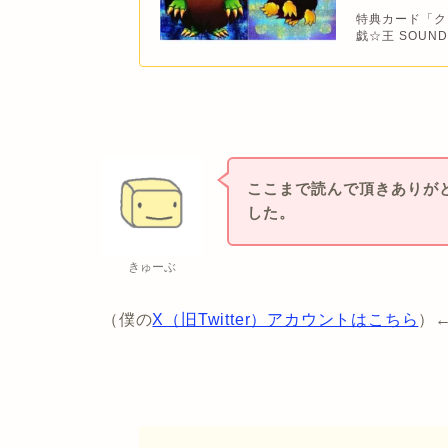
特典カード「ク
戯☆王 SOUND 
ここまで読んで頂きありがと
した。
きゅーぶ
（僕の
X（旧Twitter）アカウントはこちら
）