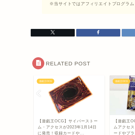
※当サイトではアフィリエイトプログラム
RELATED POST
遊戯王OCG
遊戯王OCG
周年
【遊戯王OCG】サイバーストー
【遊戯王O
rors」9月発
ム・アクセスが2023年1月14日
ムアクセス
に発売！収録カードや...
ードやプラ