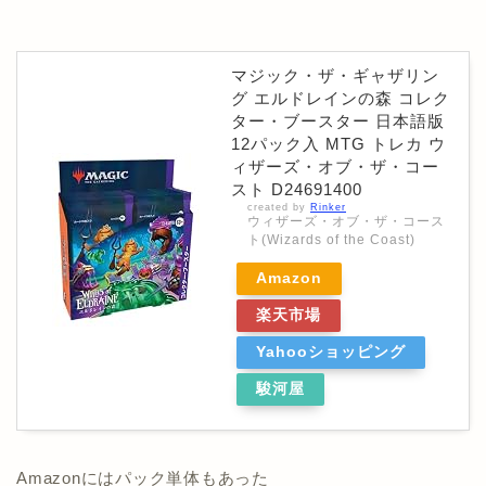
マジック・ザ・ギャザリン
グ エルドレインの森 コレク
ター・ブースター 日本語版
12パック入 MTG トレカ ウ
ィザーズ・オブ・ザ・コー
スト D24691400
created by
Rinker
ウィザーズ・オブ・ザ・コース
ト(Wizards of the Coast)
Amazon
楽天市場
Yahooショッピング
駿河屋
Amazonにはパック単体もあった