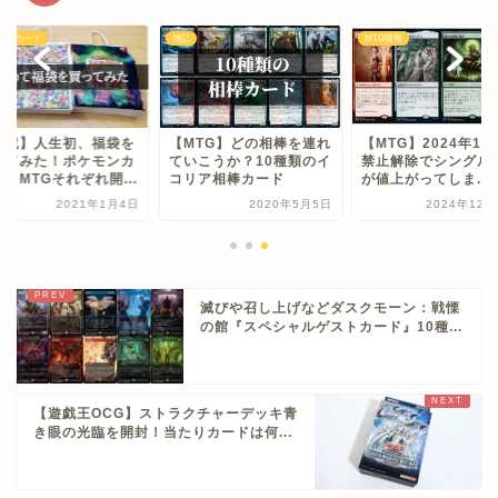
モンカード
雑記
MTG情報
雑記】人生初、福袋を
【MTG】どの相棒を連れ
【MTG】2024年12
ってみた！ポケモンカ
ていこうか？10種類のイ
禁止解除でシングル
とMTGそれぞれ開...
コリア相棒カード
が値上がってしま...
2021年1月4日
2020年5月5日
2024年12月
滅びや召し上げなどダスクモーン：戦慄
の館『スペシャルゲストカード』10種...
【遊戯王OCG】ストラクチャーデッキ青
き眼の光臨を開封！当たりカードは何...