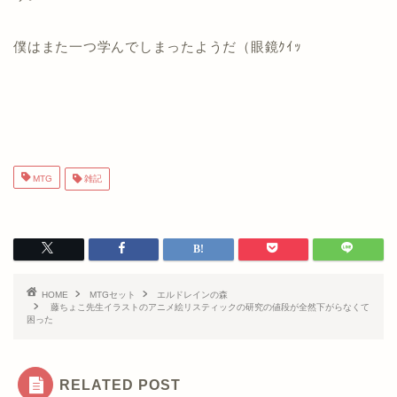
僕はまた一つ学んでしまったようだ（眼鏡ｸｲｯ
MTG
雑記
HOME
MTGセット
エルドレインの森
藤ちょこ先生イラストのアニメ絵リスティックの研究の値段が全然下がらなくて
困った
RELATED POST