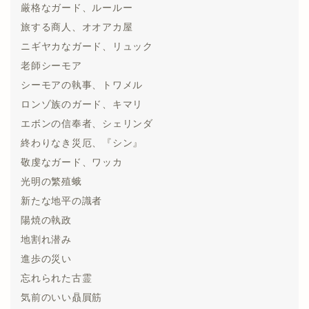
厳格なガード、ルールー
旅する商人、オオアカ屋
ニギヤカなガード、リュック
老師シーモア
シーモアの執事、トワメル
ロンゾ族のガード、キマリ
エボンの信奉者、シェリンダ
終わりなき災厄、『シン』
敬虔なガード、ワッカ
光明の繁殖蛾
新たな地平の識者
陽焼の執政
地割れ潜み
進歩の災い
忘れられた古霊
気前のいい贔屓筋