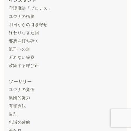
インスタント
守護魔法「プロテス」
ユウナの指笛
明日からの引き寄せ
終わりなき迂回
邪悪を打ち砕く
流刑への道
断れない提案
鼓舞する呼び声
ソーサリー
ユウナの覚悟
集団的努力
有罪判決
告別
忠誠の確約
遥か見