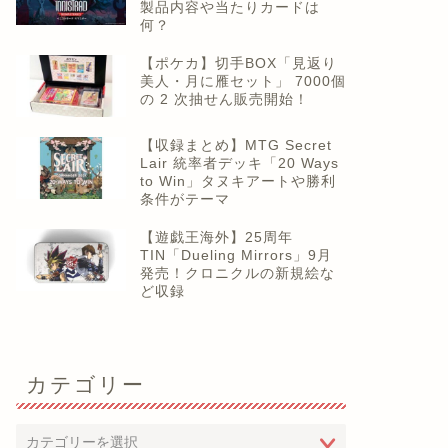
製品内容や当たりカードは
何？
【ポケカ】切手BOX「見返り
美人・月に雁セット」 7000個
の 2 次抽せん販売開始！
【収録まとめ】MTG Secret
Lair 統率者デッキ「20 Ways
to Win」タヌキアートや勝利
条件がテーマ
【遊戯王海外】25周年
TIN「Dueling Mirrors」9月
発売！クロニクルの新規絵な
ど収録
カテゴリー