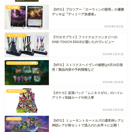
MTG情報
【MTG】プロツアー「ローウィンの昏明」の優勝
デッキは『ディミーア加虐者』
2026年2月2日
カードサプライ
【TCGサプライ】ファイナルファンタジーの
ONE-TOUCH EDGEが届いたのでレビュー
2026年1月31日
ストリクスヘイヴンの秘密
【MTG】ストリクスヘイヴンの秘密は4月24日発
売！製品内容や予約情報など
2026年1月28日
ポケモンカード
【ポケカ】拡張パック「ムニキスゼロ」のハイレ
アリティ収録カードや封入率
2026年1月23日
タートルズ
【MTG】ミュータントタートルズの通常枠レアと
神話レアが前セットで混入のため早々に公開！