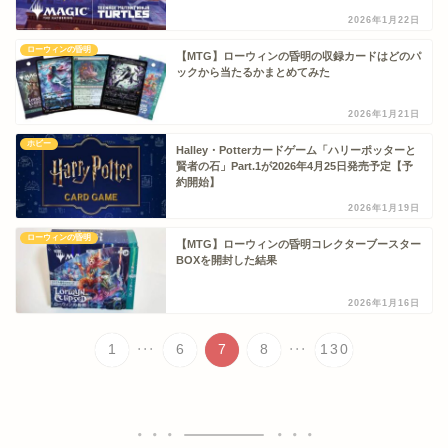
2026年1月22日
ローウィンの昏明
【MTG】ローウィンの昏明の収録カードはどのパ
ックから当たるかまとめてみた
2026年1月21日
ホビー
Halley・Potterカードゲーム「ハリーポッターと
賢者の石」Part.1が2026年4月25日発売予定【予
約開始】
2026年1月19日
ローウィンの昏明
【MTG】ローウィンの昏明コレクターブースター
BOXを開封した結果
2026年1月16日
...
...
1
6
7
8
130