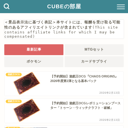
CUBEの部屋
＜景品表示法に基づく表記＞本サイトには、報酬を受け取る可能
性のあるアフィリエイトリンクが含まれています
(This site 
contains affiliate links for which I may be 
compensated)
最新記事
MTGセット
ポケモン
カードサプライ
遊戯王OCG
【予約開始】遊戯王OCG『CHAOS ORIGINS』
2026年度第1弾となる基本パック
2026年2月13日
遊戯王OCG
【予約開始】遊戯王OCGレボリューションブース
ター「トゥーン・ウィッチクラフト・破械」
2026年2月13日