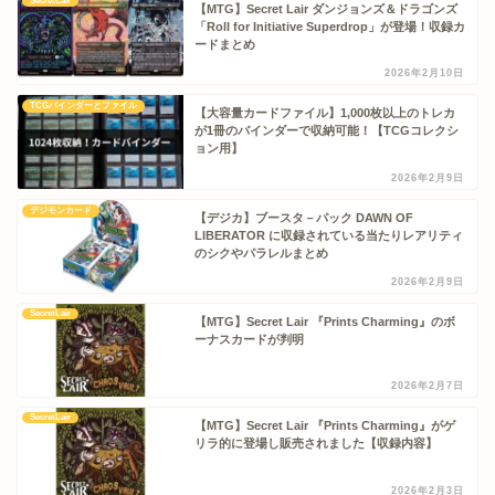
SecretLair
【MTG】Secret Lair ダンジョンズ＆ドラゴンズ
「Roll for Initiative Superdrop」が登場！収録カ
ードまとめ
2026年2月10日
TCGバインダーとファイル
【大容量カードファイル】1,000枚以上のトレカ
が1冊のバインダーで収納可能！【TCGコレクシ
ョン用】
2026年2月9日
デジモンカード
【デジカ】ブースタ－パック DAWN OF
LIBERATOR に収録されている当たりレアリティ
のシクやパラレルまとめ
2026年2月9日
SecretLair
【MTG】Secret Lair 『Prints Charming』のボ
ーナスカードが判明
2026年2月7日
SecretLair
【MTG】Secret Lair 『Prints Charming』がゲ
リラ的に登場し販売されました【収録内容】
2026年2月3日