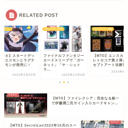
RELATED POST
モンカード
TCCサプライ情報
TCCサプライ情報
デジカ】スタートデッ
ファイナルファンタジー
【MTG】エンスカイ
でジエスモンとラグナ
カードスリーブで「ガー
レトロコア第２弾と
ードモンが発売に！
ネット」「ヤ・シュト
セプトアート法務官ス.
.
ラ...
2023年6月
2022年3月22日
2025年12月4日
【MTG】ファイレクシア：完全なる統一
で伊藤潤二氏サイン入りカードキャン...
【MTG】SecretLair2022年10月のスー