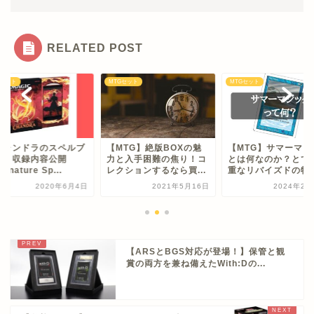
RELATED POST
Gセット
MTGセット
MTGセット
チャンドラのスペルブ
【MTG】絶版BOXの魅
【MTG】サマーマジ
ク】収録内容公開
力と入手困難の焦り！コ
とは何なのか？とて
gnature Sp...
レクションするなら買...
重なリバイズドの特別.
2020年6月4日
2021年5月16日
2024年2月
【ARSとBGS対応が登場！】保管と観
賞の両方を兼ね備えたWith:Dの...