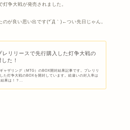
で灯争大戦が発売されました。
のが良い思い出です(*´Д｀)←つい先日じゃん。
プレリリースで先行購入した灯争大戦の
封した！
ギャザリング（MTG）のBOX開封結果記事です。プレリリ
した灯争大戦のBOXを開封しています。絵違いの封入率は
結果は！？...