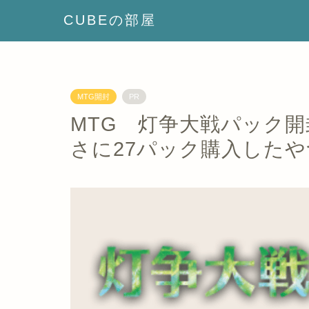
CUBEの部屋
MTG開封
PR
MTG 灯争大戦パック
さに27パック購入したや