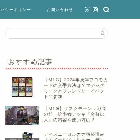
イバシーポリシー
お問い合わせ
おすすめ記事
【MTG】2024年辰年プロモカ
ードの入手方法は？マジック
リーグとフレンドリーイベン
トに参加
【MTG】ダスクモーン：戦慄
の館 統率者デッキ『奇跡の
人』の内容や使い方は？
ディズニーロルカナ構築済み
『エメラルド・ルビー』デッ