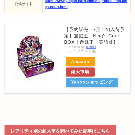
https://www.yugioh-card.com/en/products/bp-kin
公式サイト
gs-court.html
【予約販売 7月上旬入荷予
定】遊戯王 King’s Court
BOX【遊戯王 英語版】
created by
Rinker
ノーブランド品
Amazon
楽天市場
Yahooショッピング
レアリティ別の封入率を調べてみた記事はこちら