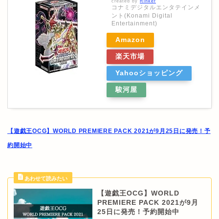
created by
Rinker
コナミデジタルエンタテインメ
ント(Konami Digital
Entertainment)
Amazon
楽天市場
Yahooショッピング
駿河屋
【遊戯王OCG】WORLD PREMIERE PACK 2021が9月25日に発売！予
約開始中
【遊戯王OCG】WORLD
PREMIERE PACK 2021が9月
25日に発売！予約開始中