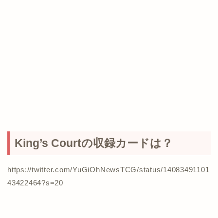
King’s Courtの収録カードは？
https://twitter.com/YuGiOhNewsTCG/status/14083491101
43422464?s=20