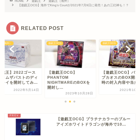
HOME
遊戯王
遊戯王（海外）
【遊戯王OCG】海外でKing’s Courtが2021年7月9日に発売！あの三幻神も！？
RELATED POST
王（海外）
遊戯王OCG
遊戯王OCG
遊戯王】2022ゴース
【遊戯王OCG】
【遊戯王OCG】バト
フロムザパストのディ
PHANTOM
ブカオスのBOX開封
プレイを開封してみ...
NIGHTMAREのBOXを
時の封入内容や当た..
開封し...
2022年5月14日
2021年10月
2023年10月28日
【遊戯王OCG】プラチナカラーのブルー
アイズホワイトドラゴンが海外で10...