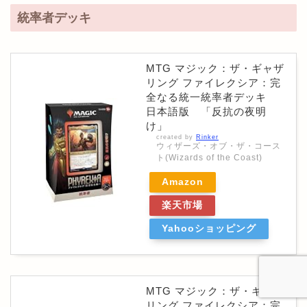
統率者デッキ
MTG マジック：ザ・ギャザ
リング ファイレクシア：完
全なる統一統率者デッキ
日本語版 「反抗の夜明
け」
created by
Rinker
ウィザーズ・オブ・ザ・コース
ト(Wizards of the Coast)
Amazon
楽天市場
Yahooショッピング
MTG マジック：ザ・ギャザ
リング ファイレクシア：完