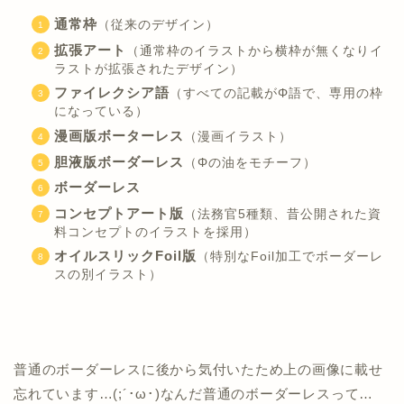
通常枠
（従来のデザイン）
拡張アート
（通常枠のイラストから横枠が無くなりイ
ラストが拡張されたデザイン）
ファイレクシア語
（すべての記載がΦ語で、専用の枠
になっている）
漫画版ボーターレス
（漫画イラスト）
胆液版ボーダーレス
（Φの油をモチーフ）
ボーダーレス
コンセプトアート版
（法務官5種類、昔公開された資
料コンセプトのイラストを採用）
オイルスリックFoil版
（特別なFoil加工でボーダーレ
スの別イラスト）
普通のボーダーレスに後から気付いたため上の画像に載せ
忘れています…(;´･ω･)なんだ普通のボーダーレスって…