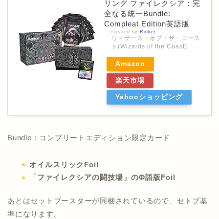
リング ファイレクシア：完
全なる統一Bundle:
Compleat Edition英語版
created by
Rinker
ウィザーズ・オブ・ザ・コース
ト(Wizards of the Coast)
Amazon
楽天市場
Yahooショッピング
Bundle：コンプリートエディション限定カード
オイルスリックFoil
「ファイレクシアの闘技場」のΦ語版Foil
あとはセットブースターが同梱されているので、セトブ基
準になります。