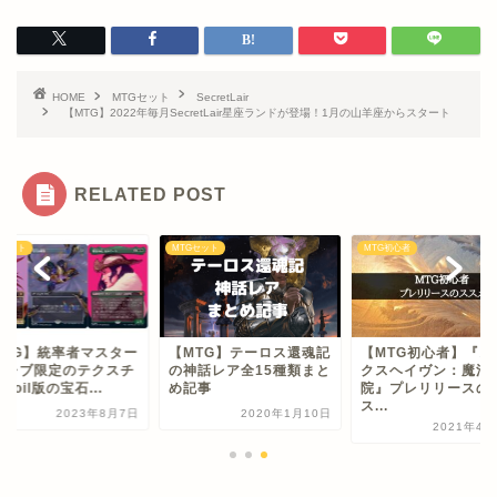
HOME
MTGセット
SecretLair
【MTG】2022年毎月SecretLair星座ランドが登場！1月の山羊座からスタート
RELATED POST
Gセット
MTGセット
MTG初心者
MTG】統率者マスター
【MTG】テーロス還魂記
【MTG初心者】『ス
コレブ限定のテクスチ
の神話レア全15種類まと
クスヘイヴン：魔法
Foil版の宝石...
め記事
院』プレリリースの
ス...
2023年8月7日
2020年1月10日
2021年4月