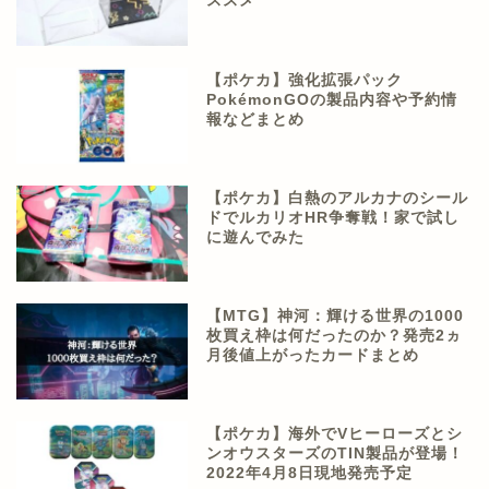
ススメ
【ポケカ】強化拡張パック
PokémonGOの製品内容や予約情
報などまとめ
【ポケカ】白熱のアルカナのシール
ドでルカリオHR争奪戦！家で試し
に遊んでみた
【MTG】神河：輝ける世界の1000
枚買え枠は何だったのか？発売2ヵ
月後値上がったカードまとめ
【ポケカ】海外でVヒーローズとシ
ンオウスターズのTIN製品が登場！
2022年4月8日現地発売予定