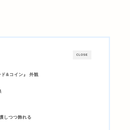
CLOSE
ード&コイン』 外観
果
護しつつ飾れる