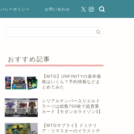
イバシーポリシー
お問い合わせ
おすすめ記事
【MTG】UNFINITYの基本価
格はいくら？予約情報などま
とめてみた
シリアルナンバー入りエルド
ラージは総数750枚で超貴重
カード【モダンホライゾン3】
【MTGサプライ】ドミナリ
ア・リマスターのイラストデ