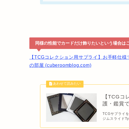
同様の性能でカードだけ飾りたいという場合は
【TCGコレクション用サプライ】お手軽仕様で
の部屋 (cuberoomblog.com)
【TCGコ
護・鑑賞
TCGサプライを
ジムスライドTy