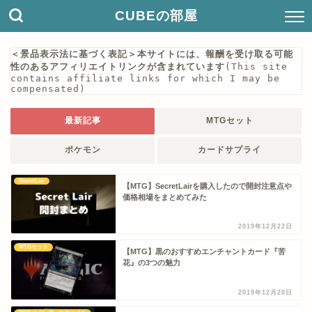
CUBEの部屋
＜景品表示法に基づく表記＞本サイトには、報酬を受け取る可能
性のあるアフィリエイトリンクが含まれています
(This site 
contains affiliate links for which I may be 
compensated)
最新記事
MTGセット
ポケモン
カードサプライ
SecretLair
【MTG】SecretLairを購入したので開封注意点や
価格相場をまとめてみた
2019年12月22日
MTGセット
【MTG】黒のおすすめエンチャントカード『苦
花』の3つの魅力
2019年12月20日