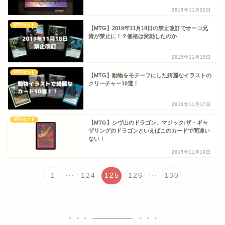
2019年11月22日
MTGセット
【MTG】2019年11月18日の禁止改訂でオーコ兄
貴が禁止に！？価格は変動したのか
2019年11月19日
MTGセット
【MTG】動物をモチーフにした綺麗なイラストの
クリーチャー10選！
2019年11月17日
MTGセット
【MTG】シヴ山のドラゴン、マジック:ザ・ギャ
ザリングのドラゴンといえばこのカードで間違い
ない！
2019年11月10日
...
...
1
124
125
126
130