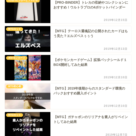
TCGバインダーとファイル
【PRO-BINDER】トレカの収納やコレクションに
おすすめ！ウルトラプロの4ポケットバインダー
2019年12月15日
MTGセット
【MTG】テーロス還魂記の公開されたカードはも
う見た？エルズペスぅぅう
2019年12月13日
ポケモンカード
【ポケモンカードゲーム】拡張パックシールド１
BOX開封してみた結果
2019年12月10日
MTG初心者
【MTG】2019年後期からのスタンダード環境の
パックおすすめ購入ポイント
2019年12月10日
MTGセット
【MTG】ガチャポンのリリアナを素人がリペイン
トしてみた結果
2019年12月7日