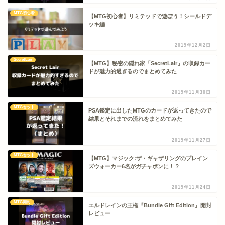
MTG初心者
【MTG初心者】リミテッドで遊ぼう！シールドデ
ッキ編
2019年12月2日
SecretLair
【MTG】秘密の隠れ家「SecretLair」の収録カー
ドが魅力的過ぎるのでまとめてみた
2019年11月30日
MTGセット
PSA鑑定に出したMTGのカードが返ってきたので
結果とそれまでの流れをまとめてみた
2019年11月27日
MTGセット
【MTG】マジック:ザ・ギャザリングのプレイン
ズウォーカー6名がガチャポンに！？
2019年11月24日
MTG開封
エルドレインの王権『Bundle Gift Edition』開封
レビュー