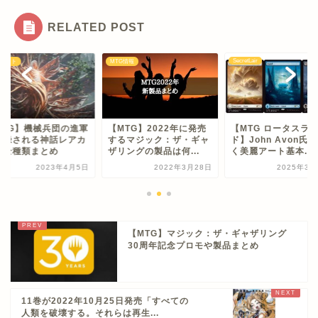
RELATED POST
SecretLair
Gセット
MTG情報
MTG】機械兵団の進軍
【MTG】2022年に発売
【MTG ロータスラ
収録される神話レアカ
するマジック：ザ・ギャ
ド】John Avon氏
ド全種類まとめ
ザリングの製品は何...
く美麗アート基本...
2023年4月5日
2022年3月28日
2025年3月
【MTG】マジック：ザ・ギャザリング
30周年記念プロモや製品まとめ
11巻が2022年10月25日発売「すべての
人類を破壊する。それらは再生...