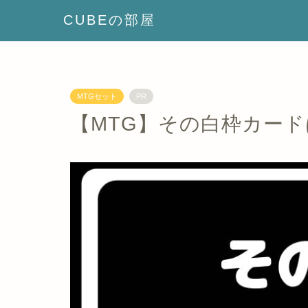
CUBEの部屋
MTGセット
PR
【MTG】その白枠カー