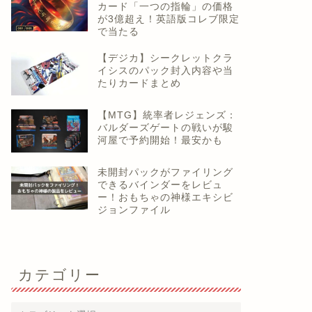
カード「一つの指輪」の価格
が3億超え！英語版コレブ限定
で当たる
【デジカ】シークレットクラ
イシスのパック封入内容や当
たりカードまとめ
【MTG】統率者レジェンズ：
バルダーズゲートの戦いが駿
河屋で予約開始！最安かも
未開封パックがファイリング
できるバインダーをレビュ
ー！おもちゃの神様エキシビ
ジョンファイル
カテゴリー