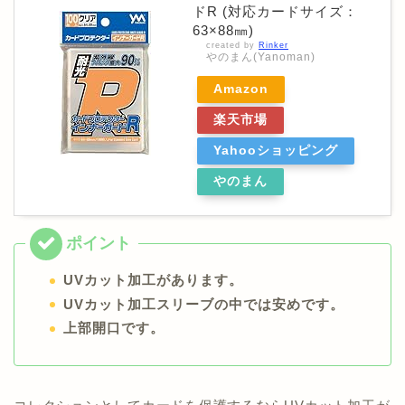
ドR (対応カードサイズ：
63×88㎜)
created by
Rinker
やのまん(Yanoman)
Amazon
楽天市場
Yahooショッピング
やのまん
UVカット加工があります。
UVカット加工スリーブの中では安めです。
上部開口です。